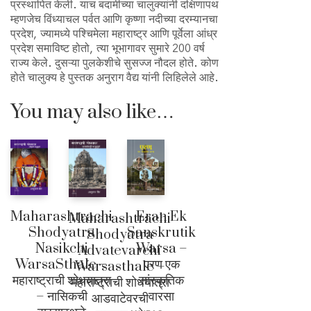
प्रस्थापित केली. याच बदामीच्या चालुक्यांनी दक्षिणापथ
म्हणजेच विंध्याचल पर्वत आणि कृष्णा नदीच्या दरम्यानचा
प्रदेश, ज्यामध्ये पश्चिमेला महाराष्ट्र आणि पूर्वेला आंध्र
प्रदेश समाविष्ट होतो, त्या भूभागावर सुमारे 200 वर्ष
राज्य केले. दुसऱ्या पुलकेशीचे सुसज्ज नौदल होते. कोण
होते चालुक्य हे पुस्तक अनुराग वैद्य यांनी लिहिलेले आहे.
You may also like…
Maharashtrachi
Eran Ek
Maharashtrachi
Shodyatra
Sanskrutik
Shodyatra
Nasikchi
Warsa –
Advatevarchi
WarsaSthale –
एरण एक
Warsasthale –
महाराष्ट्राची शोधयात्रा
सांस्कृतिक
महाराष्ट्राची शोधयात्रा
– नासिकची
वारसा
आडवाटेवरची