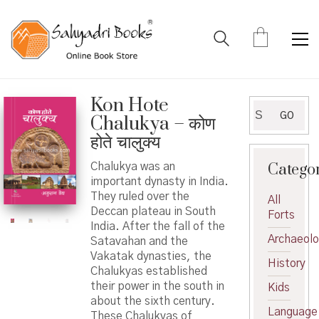
Kon Hote
Search
GO
Chalukya – कोण
for:
होते चालुक्य
Catego
Chalukya was an
important dynasty in India.
They ruled over the
All
Deccan plateau in South
Forts
India. After the fall of the
Archaeol
Satavahan and the
Vakatak dynasties, the
History
Chalukyas established
their power in the south in
Kids
about the sixth century.
Language
These Chalukyas of