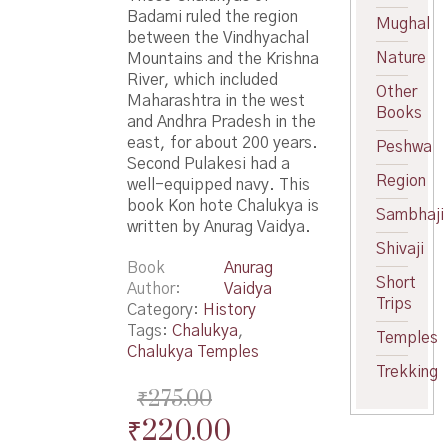
Badami ruled the region
Mughal
between the Vindhyachal
Nature
Mountains and the Krishna
River, which included
Other
Maharashtra in the west
Books
and Andhra Pradesh in the
east, for about 200 years.
Peshwa
Second Pulakesi had a
Region
well-equipped navy. This
book Kon hote Chalukya is
Sambhaji
written by Anurag Vaidya.
Shivaji
Book
Anurag
Short
Author
Vaidya
Trips
Category:
History
Tags:
Chalukya
,
Temples
Chalukya Temples
Trekking
₹
275.00
Original
Current
₹
220.00