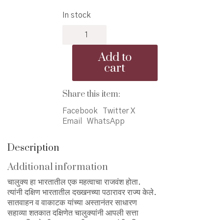
price
price
In stock
was:
is:
Kon
₹275.00.
₹220.00.
Hote
Chalukya
Add to
-
cart
कोण
होते
चालुक्य
Share this item:
quantity
Facebook
Twitter X
Email
WhatsApp
Description
Additional information
चालुक्य हा भारतातील एक महत्वाचा राजवंश होता.
त्यांनी दक्षिण भारतातील दख्खनच्या पठारावर राज्य केले.
सातवाहन व वाकाटक यांच्या अस्तानंतर साधारण
सहाव्या शतकात दक्षिणेत चालुक्यांनी आपली सत्ता