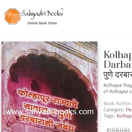
Kolhap
Darbara
पुणे दरबा
Kolhapur Raj
of Kolhapur s
Book Author
Category:
Pe
Tags:
Kolhap
₹
200.00