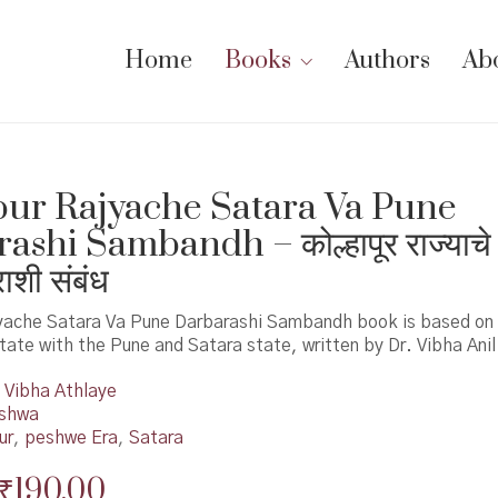
Home
Books
Authors
Ab
ur Rajyache Satara Va Pune
shi Sambandh – कोल्हापूर राज्याचे 
राशी संबंध
yache Satara Va Pune Darbarashi Sambandh book is based on t
tate with the Pune and Satara state, written by Dr. Vibha Anil
Vibha Athlaye
shwa
ur
,
peshwe Era
,
Satara
Original
Current
₹
190.00