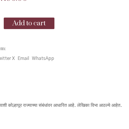
price
price
was:
is:
Add to cart
₹200.00.
₹190.00.
em:
itter X
Email
WhatsApp
ाज्याशी कोल्हापूर राज्याच्या संबंधांवर आधारित आहे. लेखिका विभा आठल्ये आहेत.