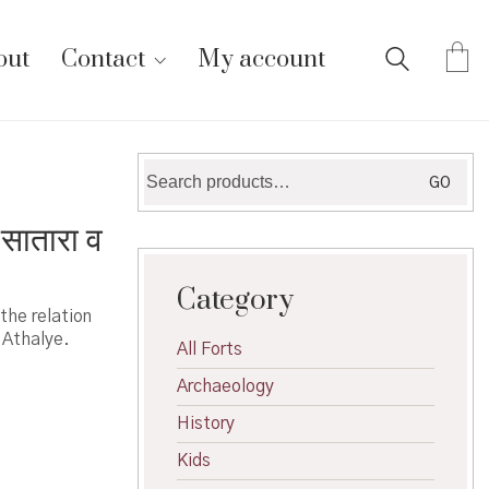
out
Contact
My account
Search
GO
for:
सातारा व
Category
he relation
 Athalye.
All Forts
Archaeology
History
Kids