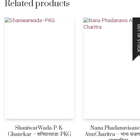
Related products
OUT OF STO
ShaniwarWada-P-K-
Nana Phadanavisan
Ghanekar – शनिवारवाडा-PKG
AtmCharitra – नाना फडणव