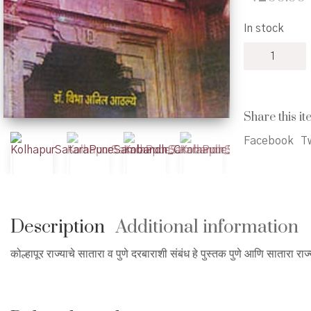
In stock
Kolhapur
Rajyache
Satara
Va
Pune
Share this it
Darbarashi
Sambandh
Facebook
Tw
-
कोल्हापूर
राज्याचे
सातारा
व
Description
Additional information
पुणे
दरबाराशी
संबंध
कोल्हापूर राज्याचे सातारा व पुणे दरबाराशी संबंध हे पुस्तक पुणे आणि सातारा र
quantity