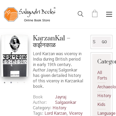
KarzanKal –
Search
GO
कर्झनकाळ
for:
Lord Karzan was viceroy in
India during British period
Catego
in early 19th century.
Author Jayraj Salgonkar
All
has given detailed history
Forts
of this viceroy in Karzankal
book.
Archaeol
History
Book
Jayraj
Author
Salgaonkar
Kids
Category:
History
Tags:
Lord Karzan
,
Viceroy
Language