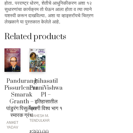
होता. परराष्ट्र धोरण, शेतीचे आधुनिकीकरण अशा १२
सुधारणांचा कार्यक्रम तो घेऊन आला होता व त्या त्याने
यशस्वी करून दाखविल्या. अशा या व्हाइसरॉयचे चित्रण
लेखकाने या पुस्तकात केलेले आहे.
Related products
Pandurang
Itihasatil
Pissurlencar
PraniVishwa
Smarak
P1 –
Granth –
इतिहासातील
पांडुरंग पिसुर्लेकर
प्राणी विश्व भाग १
स्मारक ग्रंथ
MAHESH M.
TENDULKAR
ANIKET
YADAV
₹
360.00