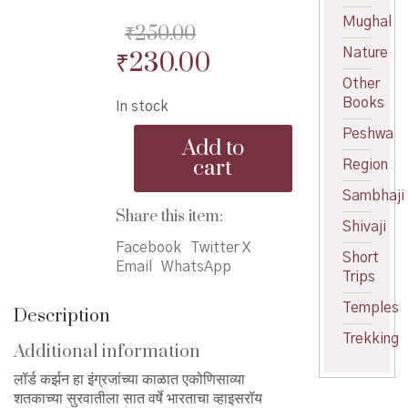
Mughal
₹
250.00
Nature
Original
Current
₹
230.00
price
price
Other
Books
In stock
was:
is:
KarzanKal
Peshwa
₹250.00.
₹230.00.
Add to
-
cart
Region
कर्झनकाळ
quantity
Sambhaji
Share this item:
Shivaji
Facebook
Twitter X
Short
Email
WhatsApp
Trips
Temples
Description
Trekking
Additional information
लॉर्ड कर्झन हा इंग्रजांच्या काळात एकोणिसाव्या
शतकाच्या सुरवातीला सात वर्षे भारताचा व्हाइसरॉय