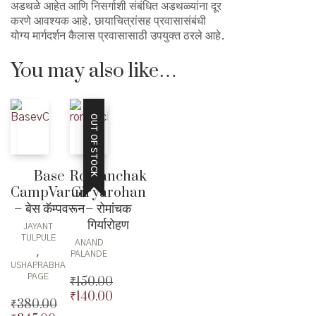
अडथळे आहेत आणि निसर्गाशी संबंधित अडथळ्यांना दूर
करणे आवश्यक आहे. छायाचित्रांसह प्रवासासंबंधी
योग्य मार्गदर्शन कैलास प्रवासासाठी उपयुक्त ठरले आहे.
You may also like…
OUT OF STOCK
Base
Romanchak
CampVarun
Giryarohan
– बेस कॅम्पवरून
– रोमांचक
गिर्यारोहण
JAYANT
TULPULE
ANAND
,
PALANDE
USHAPRABHA
PAGE
₹
150.00
₹
140.00
Original
₹
380.00
price
Current