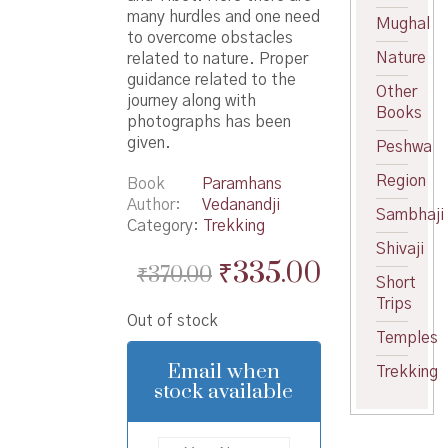
many hurdles and one need
Mughal
to overcome obstacles
Nature
related to nature. Proper
guidance related to the
Other
journey along with
Books
photographs has been
given.
Peshwa
Region
Book
Paramhans
Author
Vedanandji
Sambhaji
Category:
Trekking
Shivaji
Original
Current
₹
335.00
₹
370.00
Short
price
price
Trips
Out of stock
was:
is:
Temples
₹370.00.
₹335.00.
Email when
Trekking
stock available