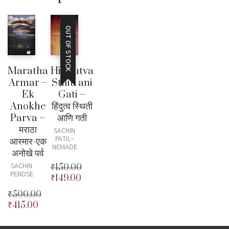
OUT OF STOCK
Maratha
Hindutva
Armar –
Sthiti ani
Ek
Gati –
Anokhe
हिंदुत्व स्थिती
Parva –
आणि गती
मराठा
SACHIN
आरमार-एक
PATIL-
NEMADE
अनोखे पर्व
₹
150.00
SACHIN
PENDSE
₹
149.00
Original
price
Current
₹
500.00
was:
price
₹
415.00
Original
₹150.00.
is:
price
Current
₹149.00.
was:
price