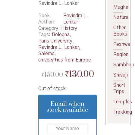
Ravindra L. Lonkar
Mughal
Book
Ravindra L.
Nature
Author
Lonkar
Other
Category:
History
Books
Tags:
Bologna
,
Paris University
,
Peshwa
Ravindra L. Lonkar
,
Salerno
,
Region
universities from Europe
Sambhaji
Original
Current
₹
130.00
₹
150.00
Shivaji
price
price
Short
Out of stock
was:
is:
Trips
₹150.00.
₹130.00.
Temples
Email when
stock available
Trekking