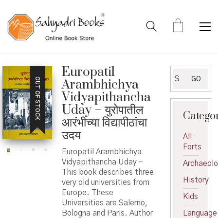
Europatil
Search
GO
OUT OF STOCK
Arambhichya
for:
Vidyapithancha
Uday – युरोपातील
Catego
आरंभीच्या विद्यापीठांचा
उदय
All
Forts
Europatil Arambhichya
Vidyapithancha Uday –
Archaeol
This book describes three
History
very old universities from
Europe. These
Kids
Universities are Salerno,
Bologna and Paris. Author
Language