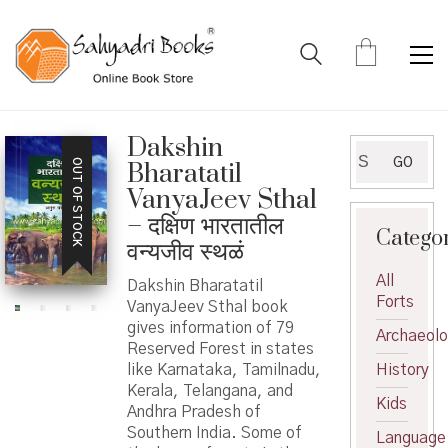
Dakshin
Search
GO
OUT OF STOCK
Bharatatil
for:
VanyaJeev Sthal
– दक्षिण भारतातील
Catego
वन्यजीव स्थळं
All
Dakshin Bharatatil
Forts
VanyaJeev Sthal book
gives information of 79
Archaeol
Reserved Forest in states
like Karnataka, Tamilnadu,
History
Kerala, Telangana, and
Kids
Andhra Pradesh of
Southern India. Some of
Language