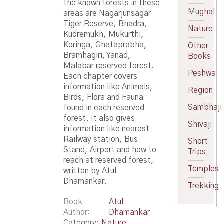
the known forests in these
Mughal
areas are Nagarjunsagar
Tiger Reserve, Bhadra,
Nature
Kudremukh, Mukurthi,
Koringa, Ghataprabha,
Other
Bramhagiri, Yanad,
Books
Malabar reserved forest.
Peshwa
Each chapter covers
information like Animals,
Region
Birds, Flora and Fauna
Sambhaji
found in each reserved
forest. It also gives
Shivaji
information like nearest
Railway station, Bus
Short
Stand, Airport and how to
Trips
reach at reserved forest,
Temples
written by Atul
Dhamankar.
Trekking
Book
Atul
Author
Dhamankar
Category:
Nature