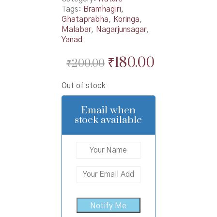
Tags:
Bramhagiri
,
Ghataprabha
,
Koringa
,
Malabar
,
Nagarjunsagar
,
Yanad
Original
Current
₹
180.00
₹
200.00
price
price
Out of stock
was:
is:
₹200.00.
₹180.00.
Email when
stock available