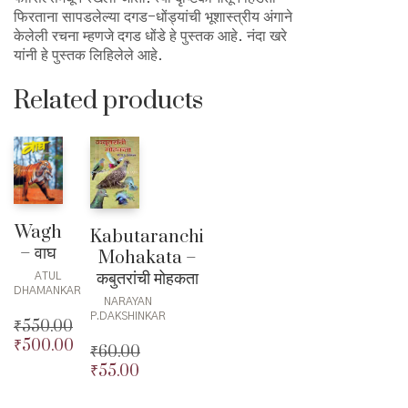
फिरताना सापडलेल्या दगड-धोंड्यांची भूशास्त्रीय अंगाने
केलेली रचना म्हणजे दगड धोंडे हे पुस्तक आहे. नंदा खरे
यांनी हे पुस्तक लिहिलेले आहे.
Related products
Wagh
Kabutaranchi
– वाघ
Mohakata –
कबुतरांची मोहकता
ATUL
DHAMANKAR
NARAYAN
P.DAKSHINKAR
₹
550.00
₹
500.00
Original
₹
60.00
price
Current
₹
55.00
Original
Current
was:
price
price
price
₹550.00.
is: