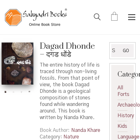
Dagad Dhonde
Search
GO
– दगड धोंडे
for:
The entire history of life is
traced through non-living
Catego
fossils. From that point of
view, the book Dagad
All
Dhonde is a geological
Forts
composition of stones
found while wandering
Archaeol
around. This book is
History
written by Nanda Khare.
Kids
Book Author
Nanda Khare
Category:
Nature
Language