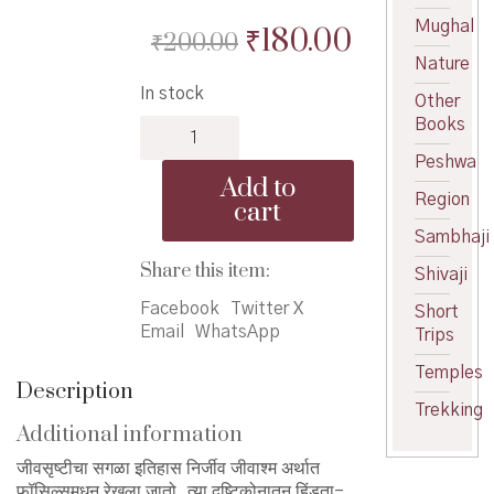
Mughal
Original
Current
₹
180.00
₹
200.00
Nature
price
price
In stock
was:
is:
Other
Books
Dagad
₹200.00.
₹180.00.
Dhonde
Peshwa
-
Add to
दगड
Region
cart
धोंडे
Sambhaji
quantity
Share this item:
Shivaji
Facebook
Twitter X
Short
Email
WhatsApp
Trips
Temples
Description
Trekking
Additional information
जीवसृष्टीचा सगळा इतिहास निर्जीव जीवाश्म अर्थात
फॉसिल्समधून रेखला जातो. त्या दृष्टिकोनातून हिंडता-