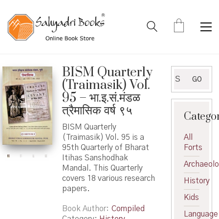
BISM Quarterly
Search
GO
(Traimasik) Vol.
for:
95 – भा.इ.सं.मंडळ
त्रैमासिक वर्ष ९५
Catego
BISM Quarterly
(Traimasik) Vol. 95 is a
All
95th Quarterly of Bharat
Forts
Itihas Sanshodhak
Archaeol
Mandal. This Quarterly
covers 18 various research
History
papers.
Kids
Book Author
Compiled
Language
Category:
History