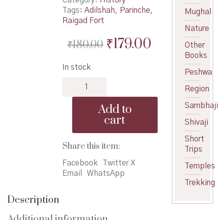
Tags:
Adilshah
,
Parinche
,
Mughal
Raigad Fort
Nature
Original
Current
₹
179.00
₹
180.00
Other
price
price
Books
In stock
was:
is:
Peshwa
BISM
₹180.00.
₹179.00.
Region
Quarterly
(Traimasik)
Sambhaji
Add to
Vol.
cart
Shivaji
95
-
Short
भा.इ.सं.मंडळ
Share this item:
Trips
त्रैमासिक
Facebook
Twitter X
वर्ष
Temples
Email
WhatsApp
९५
Trekking
quantity
Description
Additional information