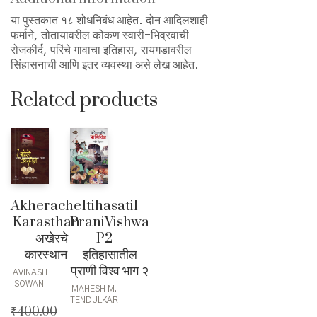
या पुस्तकात १८ शोधनिबंध आहेत. दोन आदिलशाही
फर्माने, तोतायावरील कोकण स्वारी-भिव्रवाची
रोजकीर्द, परिंचे गावाचा इतिहास, रायगडावरील
सिंहासनाची आणि इतर व्यवस्था असे लेख आहेत.
Related products
Akherache
Itihasatil
Karasthan
PraniVishwa
– अखेरचे
P2 –
कारस्थान
इतिहासातील
प्राणी विश्व भाग २
AVINASH
SOWANI
MAHESH M.
TENDULKAR
₹
400.00