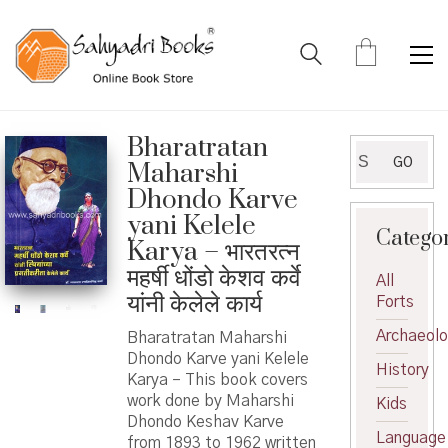
Bharatratan
Search
GO
Maharshi
for:
Dhondo Karve
yani Kelele
Catego
Karya – भारतरत्न
महर्षी धोंडो केशव कर्वे
All
यांनी केलेले कार्य
Forts
Archaeol
Bharatratan Maharshi
Dhondo Karve yani Kelele
History
Karya – This book covers
work done by Maharshi
Kids
Dhondo Keshav Karve
Language
from 1893 to 1962 written