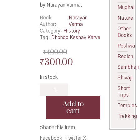
by Narayan Varma.
Mughal
Book
Narayan
Nature
Author
Varma
Other
Category:
History
Books
Tag:
Dhondo Keshav Karve
Peshwa
₹
400.00
Region
Original
Current
₹
300.00
Sambhaji
price
price
In stock
Shivaji
was:
is:
Bharatratan
Short
₹400.00.
₹300.00.
Maharshi
Trips
Dhondo
Add to
Temples
Karve
cart
yani
Trekking
Kelele
Karya
Share this item:
-
Facebook
Twitter X
भारतरत्न