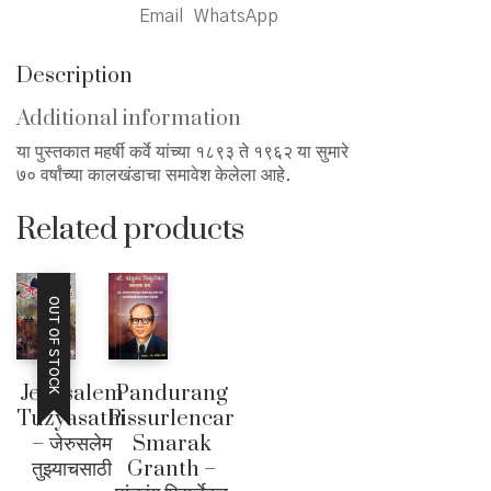
Email
WhatsApp
महर्षी
धोंडो
केशव
Description
कर्वे
यांनी
Additional information
केलेले
या पुस्तकात महर्षी कर्वे यांच्या १८९३ ते १९६२ या सुमारे
कार्य
७० वर्षांच्या कालखंडाचा समावेश केलेला आहे.
quantity
Related products
OUT OF STOCK
Jerusalem
Pandurang
Tuzyasathi
Pissurlencar
– जेरुसलेम
Smarak
तुझ्याचसाठी
Granth –