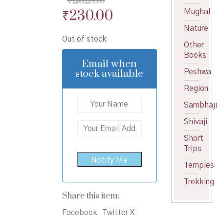
₹
232.00
Original
Current
₹
230.00
Mughal
price
price
Nature
Out of stock
was:
is:
Other
Books
₹232.00.
₹230.00.
Email when
stock available
Peshwa
Region
Sambhaji
Shivaji
Short
Trips
Temples
Trekking
Share this item:
Facebook
Twitter X