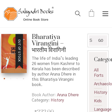
Bharatiya
Search
GO
OUT OF STOCK
Virangini –
for:
भारतीय विरागिनी
Catego
The life of India’s leading
26 women from Kashmir to
Kerala has been described
All
by author Aruna Dhere in
Forts
this Bharatiya Virangini
Archaeol
book.
History
Book Author
Aruna Dhere
Category:
History
Kids
Language