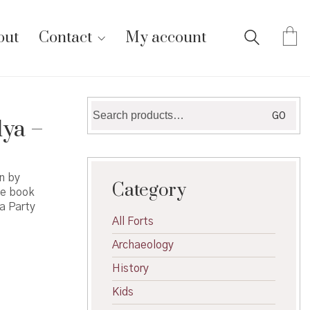
out
Contact
My account
Search
GO
dya –
for:
n by
Category
he book
a Party
All Forts
Archaeology
History
Kids