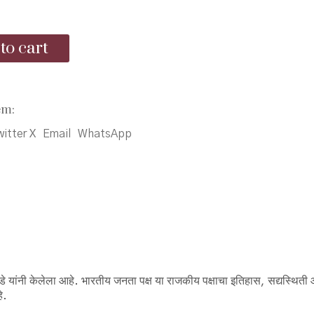
price
price
was:
is:
to cart
₹500.00.
₹475.00.
em:
itter X
Email
WhatsApp
 पांडे यांनी केलेला आहे. भारतीय जनता पक्ष या राजकीय पक्षाचा इतिहास, सद्यस्थित
े.