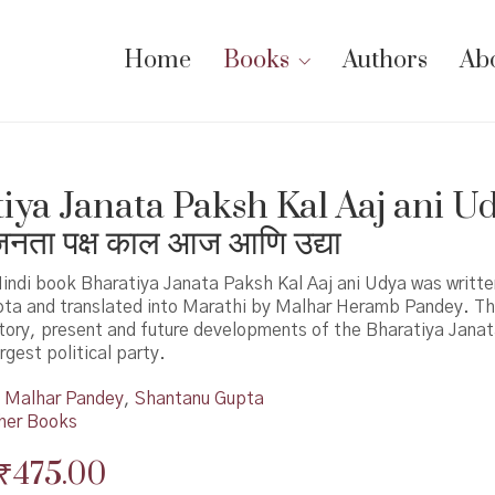
Home
Books
Authors
Ab
iya Janata Paksh Kal Aaj ani U
जनता पक्ष काल आज आणि उद्या
Hindi book Bharatiya Janata Paksh Kal Aaj ani Udya was writte
ta and translated into Marathi by Malhar Heramb Pandey. T
tory, present and future developments of the Bharatiya Janat
rgest political party.
Malhar Pandey
,
Shantanu Gupta
her Books
Original
Current
₹
475.00