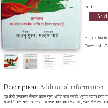
In stock
Bharatiya
Add 
Janata
Paksh
Kal
Aaj
Share this it
ani
Udya
Facebook
Tw
-
भारतीय
जनता
पक्ष
काल
आज
आणि
उद्या
Description
Additional information
quantity
मूळ हिंदी पुस्तकाचे लेखक शांतनू गुप्ता आहेत याचा मराठी अनुवाद मल्हार हेरंब
घडामोडी असे भारतीय जनता पक्ष काल आज आणि उद्या या पुस्तकाचे स्वरूप आह