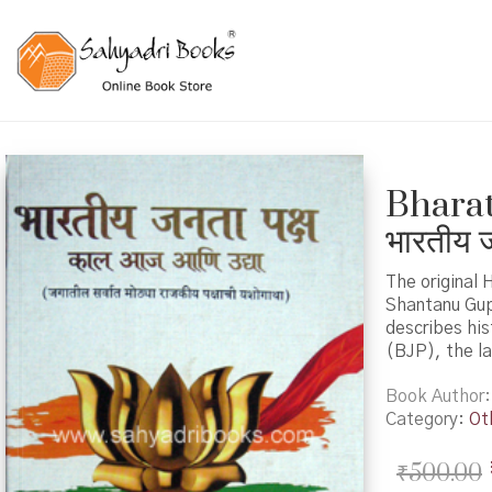
Bharat
भारतीय 
The original 
Shantanu Gup
describes his
(BJP), the la
Book Author
Category:
Ot
₹
500.00