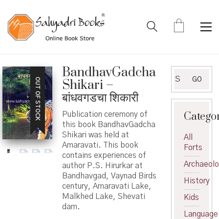
BandhavGadcha
Search
GO
OUT OF STOCK
Shikari –
for:
बांधवगडचा शिकारी
Catego
Publication ceremony of
this book BandhavGadcha
Shikari was held at
All
Amaravati. This book
Forts
contains experiences of
Archaeol
author P.S. Hirurkar at
Bandhavgad, Vaynad Birds
History
century, Amaravati Lake,
Malkhed Lake, Shevati
Kids
dam.
Language