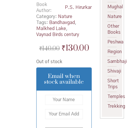
Book
Mughal
P.S. Hirurkar
Author
Category:
Nature
Nature
Tags:
Bandhavgad
,
Other
Malkhed Lake
,
Books
Vaynad Birds century
Peshwa
Original
Current
₹
130.00
₹
140.00
Region
price
price
Sambhaji
Out of stock
was:
is:
Shivaji
₹140.00.
₹130.00.
Email when
stock available
Short
Trips
Temples
Trekking