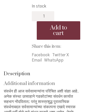
price
price
In stock
was:
is:
Aitihasik
₹500.00.
₹450.00.
Warsa
Sthalanche
Add to
JatanShastra
cart
-
ऐतिहासिक
वारसास्थळांचे
Share this item:
जतनशास्त्र
Facebook
Twitter X
quantity
Email
WhatsApp
Description
Additional information
संवर्धन ही आज सर्वसामान्यांना परिचित अशी संज्ञा आहे.
अनेक संस्था उत्साहाने गडकोटांच्या संवर्धन कार्यात
सहभाग नोंदवितात; परंतु शास्त्रशुद्ध पुरातात्त्विक
संवर्धनाबद्दल सर्वसामान्यांच्या संकल्पना एखादे स्मारक