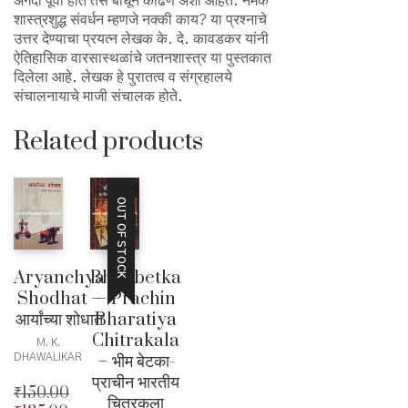
अगदी पूर्वी होते तसे बांधून काढणे अशा आहेत. नेमके
शास्त्रशुद्ध संवर्धन म्हणजे नक्की काय? या प्रश्नाचे
उत्तर देण्याचा प्रयत्न लेखक के. दे. कावडकर यांनी
ऐतिहासिक वारसास्थळांचे जतनशास्त्र या पुस्तकात
दिलेला आहे. लेखक हे पुरातत्व व संग्रहालये
संचालनायाचे माजी संचालक होते.
Related products
OUT OF STOCK
Aryanchya
Bhimbetka
Shodhat –
– Prachin
आर्यांच्या शोधात
Bharatiya
Chitrakala
M. K.
– भीम बेटका-
DHAWALIKAR
प्राचीन भारतीय
₹
150.00
चित्रकला