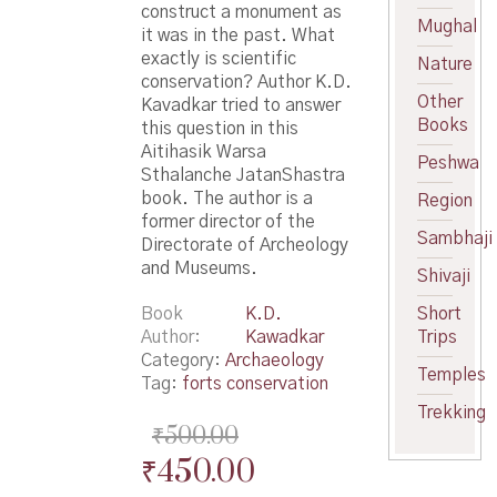
construct a monument as
Mughal
it was in the past. What
exactly is scientific
Nature
conservation? Author K.D.
Other
Kavadkar tried to answer
Books
this question in this
Aitihasik Warsa
Peshwa
Sthalanche JatanShastra
book. The author is a
Region
former director of the
Sambhaji
Directorate of Archeology
and Museums.
Shivaji
Book
K.D.
Short
Author
Kawadkar
Trips
Category:
Archaeology
Temples
Tag:
forts conservation
Trekking
₹
500.00
Original
Current
₹
450.00