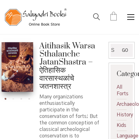
Aitihasik Warsa
Search
GO
Sthalanche
for:
JatanShastra –
ऐतिहासिक
Catego
वारसास्थळांचे
जतनशास्त्र
All
Forts
Many organizations
enthusiastically
Archaeol
participate in the
History
conservation of forts; But
the common conception of
Kids
classical archeological
conservation is to
Language